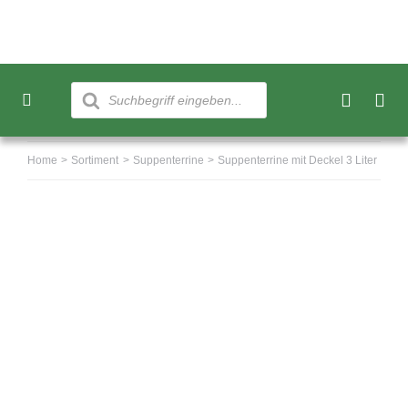
Skip
to
content
Products
search
Toggle
Navigation
Neu
Home
Sortiment
Suppenterrine
Suppenterrine mit Deckel 3 Liter
Sortiment
Über uns
Kundenkonto
Warenkorb
0