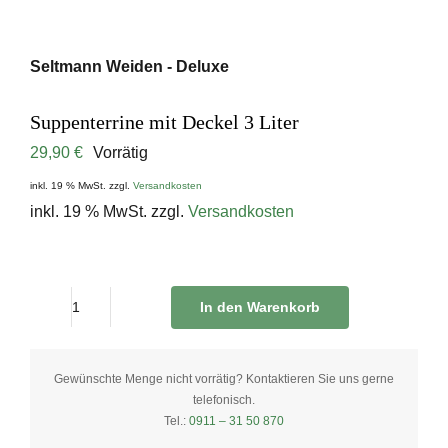
Seltmann Weiden - Deluxe
Suppenterrine mit Deckel 3 Liter
29,90
€
Vorrätig
inkl. 19 % MwSt.
zzgl.
Versandkosten
inkl. 19 % MwSt.
zzgl.
Versandkosten
In den Warenkorb
Suppenterrine
mit
Deckel
Gewünschte Menge nicht vorrätig? Kontaktieren Sie uns gerne
telefonisch.
3
Tel.:
0911 – 31 50 870
Liter