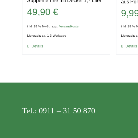
Suppenterrine mit Deckel 1,7 Liter
aus Por
49,90
€
9,9
inkl. 19 % MwSt.
zzgl.
Versandkosten
inkl. 19 % 
Lieferzeit:
ca. 1-3 Werktage
Lieferzeit:
c
Details
Details
Tel.:
0911 – 31 50 870