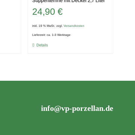
Suppenterrine mit Deckel 2,7 Liter
24,90
€
inkl. 19 % MwSt.
zzgl.
Versandkosten
Lieferzeit:
ca. 1-3 Werktage
Details
info@vp-porzellan.de