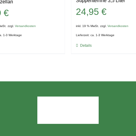
Suppenterrine 3,5 Liter
zellan
24,95
€
9
€
MwSt.
zzgl.
Versandkosten
inkl. 19 % MwSt.
zzgl.
Versandkosten
a. 1-3 Werktage
Lieferzeit:
ca. 1-3 Werktage
Details