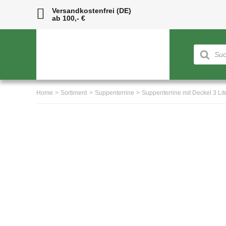
Skip
Versandkostenfrei (DE)
ab 100,- €
to
content
Products
search
Home
Sortiment
Suppenterrine
Suppenterrine mit Deckel 3 Lit