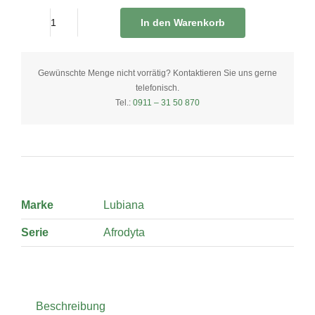
In den Warenkorb
Suppenterrine
mit
Deckel
Gewünschte Menge nicht vorrätig? Kontaktieren Sie uns gerne
telefonisch.
2,7
Tel.:
0911 – 31 50 870
Liter
quantity
Marke
Lubiana
Serie
Afrodyta
Beschreibung