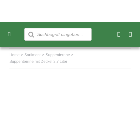
Skip
to
content
Products
search
Toggle
Navigation
Neu
Home
Sortiment
Suppenterrine
Suppenterrine mit Deckel 2,7 Liter
Sortiment
Über uns
Kundenkonto
Warenkorb
0