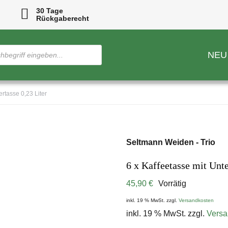
30 Tage
Rückgaberecht
NEU
ertasse 0,23 Liter
Seltmann Weiden - Trio
6 x Kaffeetasse mit Unte
45,90
€
Vorrätig
inkl. 19 % MwSt.
zzgl.
Versandkosten
inkl. 19 % MwSt.
zzgl.
Versa