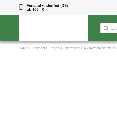
Skip
Versandkostenfrei (DE)
ab 100,- €
to
content
Products
search
Home
Sortiment
Tassen & Untertassen
6 x Kaffeetasse mit Unt