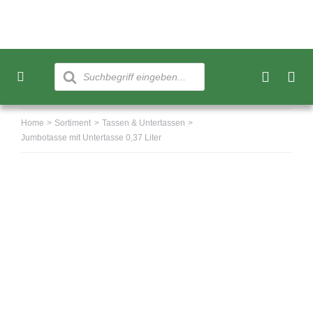
Skip
to
content
Products
search
Toggle
Navigation
Neu
Home
Sortiment
Tassen & Untertassen
Jumbotasse mit Untertasse 0,37 Liter
Sortiment
Über uns
Kundenkonto
Warenkorb
0