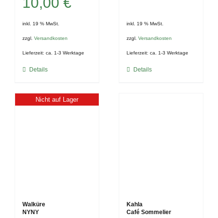
10,00
€
inkl. 19 % MwSt.
inkl. 19 % MwSt.
zzgl.
Versandkosten
zzgl.
Versandkosten
Lieferzeit:
ca. 1-3 Werktage
Lieferzeit:
ca. 1-3 Werktage
Details
Details
Nicht auf Lager
Walküre
Kahla
NYNY
Café Sommelier