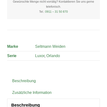
Untertasse
Gewünschte Menge nicht vorrätig? Kontaktieren Sie uns gerne
telefonisch.
0,37
Tel.:
0911 – 31 50 870
Liter
quantity
Marke
Seltmann Weiden
Serie
Luxor
,
Orlando
Beschreibung
Zusätzliche Information
Beschreibung