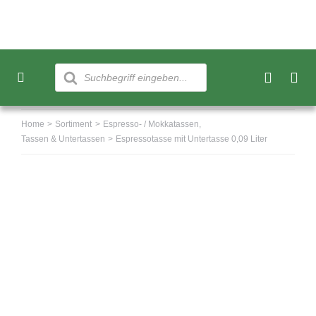
Skip
to
content
Products
search
Toggle
Navigation
Neu
Home
Sortiment
Espresso- / Mokkatassen
Tassen & Untertassen
Espressotasse mit Untertasse 0,09 Liter
Sortiment
Über uns
Kundenkonto
Warenkorb
0