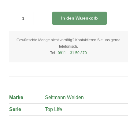
In den Warenkorb
Espressotasse
mit
Untertasse
Gewünschte Menge nicht vorrätig? Kontaktieren Sie uns gerne
telefonisch.
0,09
Tel.:
0911 – 31 50 870
Liter
quantity
Marke
Seltmann Weiden
Serie
Top Life