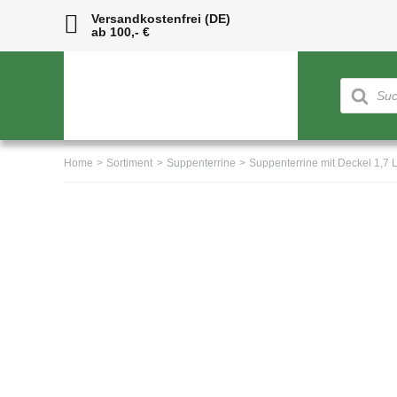
Skip
Versandkostenfrei (DE)
ab 100,- €
to
content
Products
search
Home
Sortiment
Suppenterrine
Suppenterrine mit Deckel 1,7 L