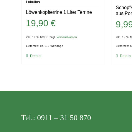
Lukullus
Schöpfk
Löwenkopfterrine 1 Liter Terrine
aus Por
19,90
€
9,9
inkl. 19 % MwSt.
zzgl.
Versandkosten
inkl. 19 % 
Lieferzeit:
ca. 1-3 Werktage
Lieferzeit:
c
Details
Details
Tel.:
0911 – 31 50 870