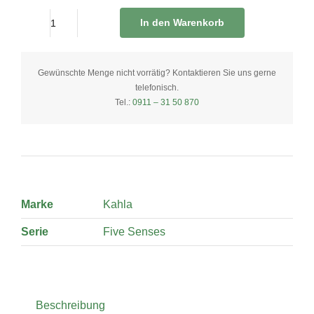
In den Warenkorb
Schüssel
midi
19
Gewünschte Menge nicht vorrätig? Kontaktieren Sie uns gerne
telefonisch.
cm
Tel.:
0911 – 31 50 870
quantity
Marke
Kahla
Serie
Five Senses
Beschreibung