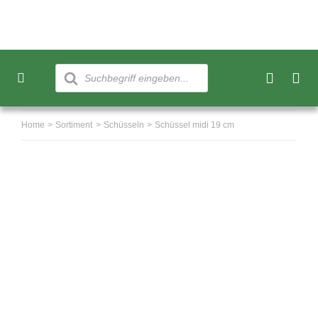
Skip
to
content
Products
search
Toggle
Navigation
Neu
Home
Sortiment
Schüsseln
Schüssel midi 19 cm
Sortiment
Über uns
Kundenkonto
Warenkorb
0