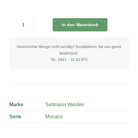
In den Warenkorb
Schüssel
27
cm
Gewünschte Menge nicht vorrätig? Kontaktieren Sie uns gerne
telefonisch.
quantity
Tel.:
0911 – 31 50 870
Marke
Seltmann Weiden
Serie
Monaco