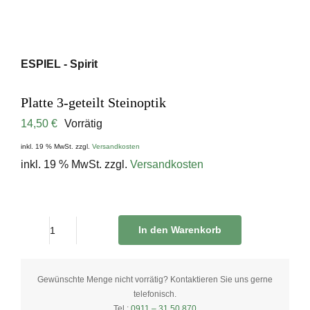
ESPIEL - Spirit
Platte 3-geteilt Steinoptik
14,50
€
Vorrätig
inkl. 19 % MwSt.
zzgl.
Versandkosten
inkl. 19 % MwSt.
zzgl.
Versandkosten
In den Warenkorb
Platte
3-
geteilt
Gewünschte Menge nicht vorrätig? Kontaktieren Sie uns gerne
telefonisch.
Steinoptik
Tel.:
0911 – 31 50 870