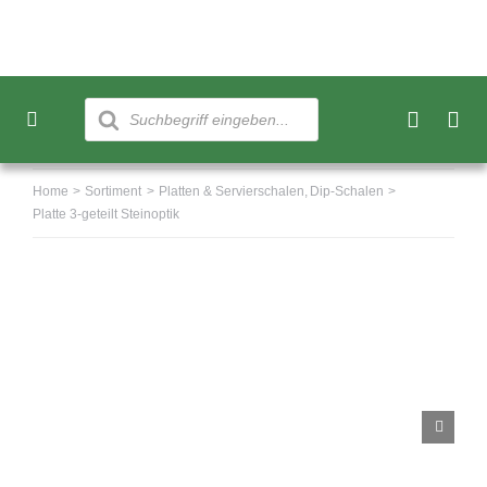
Skip
to
content
Products
search
Toggle
Navigation
Neu
Home
Sortiment
Platten & Servierschalen
Dip-Schalen
Platte 3-geteilt Steinoptik
Sortiment
Über uns
Kundenkonto
Warenkorb
0