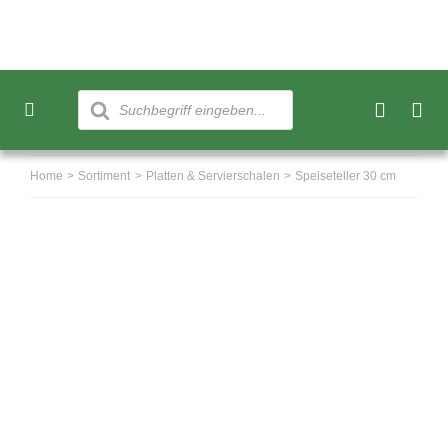
Skip
to
content
Products
search
Toggle
Navigation
Neu
Home
Sortiment
Platten & Servierschalen
Speiseteller 30 cm
Sortiment
Über uns
Kundenkonto
Warenkorb
0