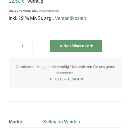
12,50
€
Vorrätig
inkl. 19 % MwSt.
zzgl.
Versandkosten
inkl. 19 % MwSt.
zzgl.
Versandkosten
In den Warenkorb
Speiseteller
30
cm
Gewünschte Menge nicht vorrätig? Kontaktieren Sie uns gerne
telefonisch.
quantity
Tel.:
0911 – 31 50 870
Marke
Seltmann Weiden