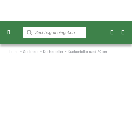
Skip
to
content
Products
search
Toggle
Navigation
Neu
Home
Sortiment
Kuchenteller
Kuchenteller rund 20 cm
Sortiment
Über uns
Kundenkonto
Warenkorb
0