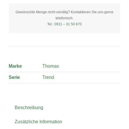
rund
20
Gewünschte Menge nicht vorrätig? Kontaktieren Sie uns gerne
telefonisch.
cm
Tel.:
0911 – 31 50 870
quantity
Marke
Thomas
Serie
Trend
Beschreibung
Zusätzliche Information