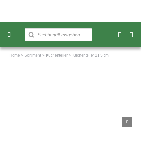
Skip
to
content
Products
search
Toggle
Navigation
Neu
Home
Sortiment
Kuchenteller
Kuchenteller 21,5 cm
Sortiment
Über uns
Kundenkonto
Warenkorb
0