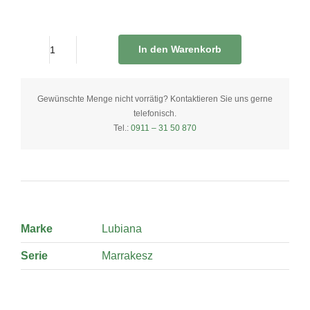
In den Warenkorb
Kuchenteller
rund
20
Gewünschte Menge nicht vorrätig? Kontaktieren Sie uns gerne
telefonisch.
cm
Tel.:
0911 – 31 50 870
grau
quantity
Marke
Lubiana
Serie
Marrakesz