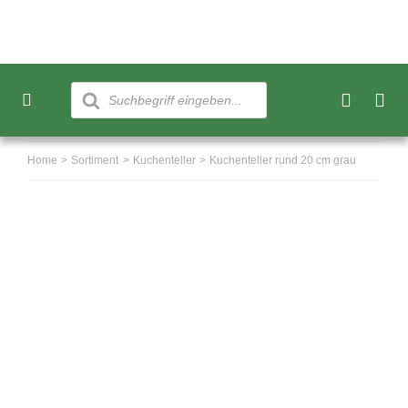
Skip
to
content
Products
search
Toggle
Navigation
Neu
Home
Sortiment
Kuchenteller
Kuchenteller rund 20 cm grau
Sortiment
Über uns
Kundenkonto
Warenkorb
0