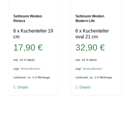
Seltmann Weiden
Seltmann Weiden
Riviera
Modern Life
6 x Kuchenteller 19
6 x Kuchenteller
cm
oval 21 cm
17,90
€
32,90
€
inkl. 19 % MwSt.
inkl. 19 % MwSt.
zzgl.
Versandkosten
zzgl.
Versandkosten
Lieferzeit:
ca. 1-3 Werktage
Lieferzeit:
ca. 1-3 Werktage
Details
Details