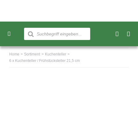
Skip
to
content
Products
search
Toggle
Navigation
Neu
Home
Sortiment
Kuchenteller
6 x Kuchenteller / Frühstücksteller 21,5 cm
Sortiment
Über uns
Kundenkonto
Warenkorb
0