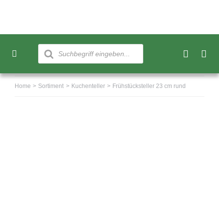
Skip
to
content
Products
search
Toggle
Navigation
Neu
Home
Sortiment
Kuchenteller
Frühstücksteller 23 cm rund
Sortiment
Über uns
Kundenkonto
Warenkorb
0