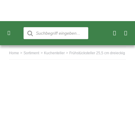
Skip
to
content
Products
search
Toggle
Navigation
Neu
Home
Sortiment
Kuchenteller
Frühstücksteller 25,5 cm dreieckig
Sortiment
Über uns
Kundenkonto
Warenkorb
0