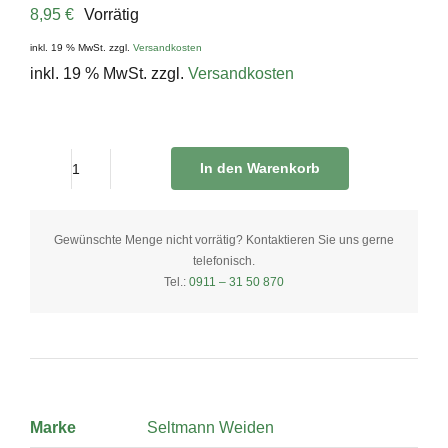
8,95
€
Vorrätig
inkl. 19 % MwSt.
zzgl.
Versandkosten
inkl. 19 % MwSt.
zzgl.
Versandkosten
In den Warenkorb
Frühstücksteller
25,5
cm
Gewünschte Menge nicht vorrätig? Kontaktieren Sie uns gerne
telefonisch.
dreieckig
Tel.:
0911 – 31 50 870
quantity
Marke
Seltmann Weiden