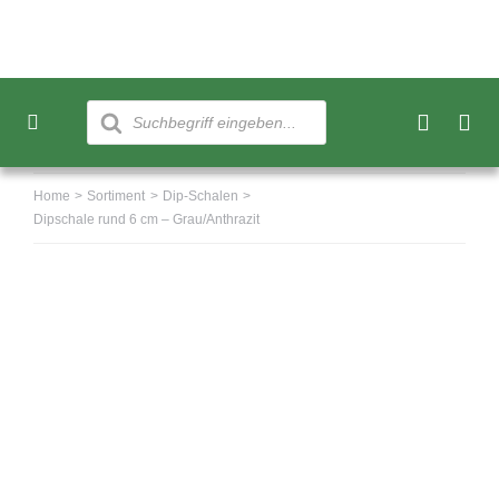
Skip
to
content
Products
search
Toggle
Navigation
Neu
Home
Sortiment
Dip-Schalen
Dipschale rund 6 cm – Grau/Anthrazit
Sortiment
Über uns
Kundenkonto
Warenkorb
0