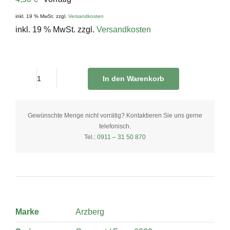
inkl. 19 % MwSt.
zzgl.
Versandkosten
inkl. 19 % MwSt.
zzgl.
Versandkosten
In den Warenkorb
Dipschale
eckig
14
Gewünschte Menge nicht vorrätig? Kontaktieren Sie uns gerne
telefonisch.
x
Tel.:
0911 – 31 50 870
10
cm
quantity
Marke
Arzberg