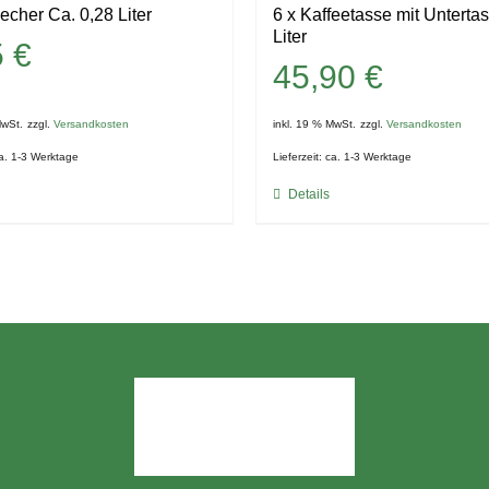
echer Ca. 0,28 Liter
6 x Kaffeetasse mit Unterta
Liter
5
€
45,90
€
MwSt.
zzgl.
Versandkosten
inkl. 19 % MwSt.
zzgl.
Versandkosten
a. 1-3 Werktage
Lieferzeit:
ca. 1-3 Werktage
Details