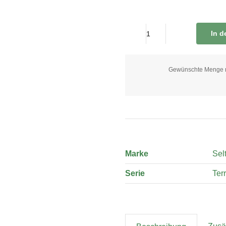
In 
Kaffeebecher
0,40
Liter
Gewünschte Menge nic
Sandbeige
quantity
Marke
Sel
Serie
Ter