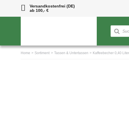
Skip
Versandkostenfrei (DE)
ab 100,- €
to
content
Products
search
Home
Sortiment
Tassen & Untertassen
Kaffeebecher 0,40 Lit