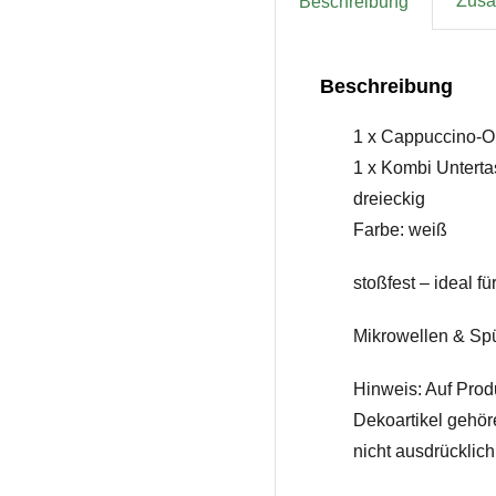
Zusät
Beschreibung
Beschreibung
1 x Cappuccino-Ob
1 x Kombi Unterta
dreieckig
Farbe: weiß
stoßfest – ideal f
Mikrowellen & Sp
Hinweis: Auf Prod
Dekoartikel gehör
nicht ausdrücklic