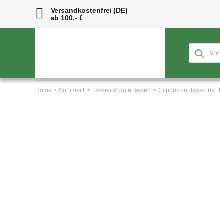
Skip
Versandkostenfrei (DE)
ab 100,- €
to
content
Products
search
Home
Sortiment
Tassen & Untertassen
Cappuccinotasse inkl. 