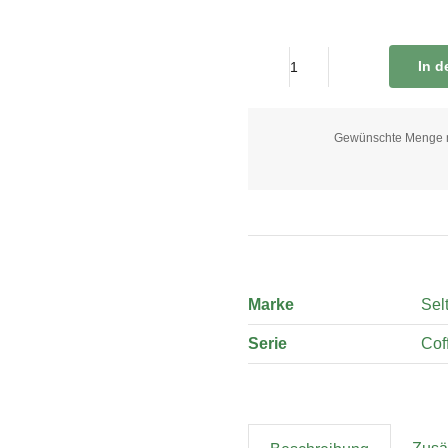
In 
Cappuccinotasse
inkl.
Untertasse
Gewünschte Menge nic
0,25
Liter
quantity
Marke
Sel
Serie
Cof