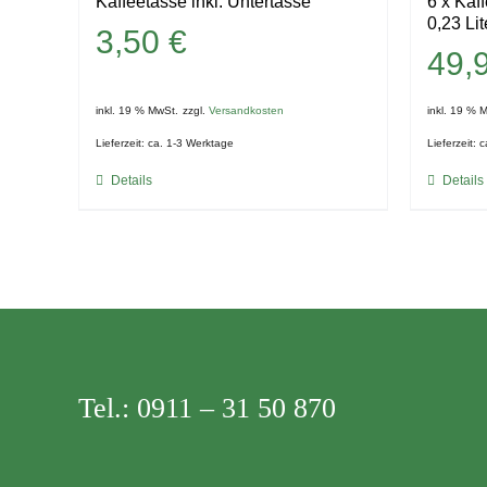
Kaffeetasse inkl. Untertasse
6 x Kaf
0,23 Lit
3,50
€
49,
inkl. 19 % MwSt.
zzgl.
Versandkosten
inkl. 19 % 
Lieferzeit:
ca. 1-3 Werktage
Lieferzeit:
c
Details
Details
Tel.:
0911 – 31 50 870