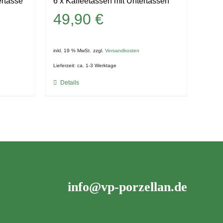
ertasse
6 x Kaffeetassen mit Untertassen
49,90
€
inkl. 19 % MwSt.
zzgl.
Versandkosten
Lieferzeit:
ca. 1-3 Werktage
Details
info@vp-porzellan.de