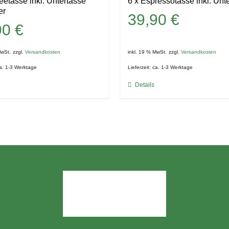
feetasse inkl. Untertasse
6 x Espressotasse inkl. Unt
er
39,90
€
90
€
MwSt.
zzgl.
Versandkosten
inkl. 19 % MwSt.
zzgl.
Versandkosten
a. 1-3 Werktage
Lieferzeit:
ca. 1-3 Werktage
Details