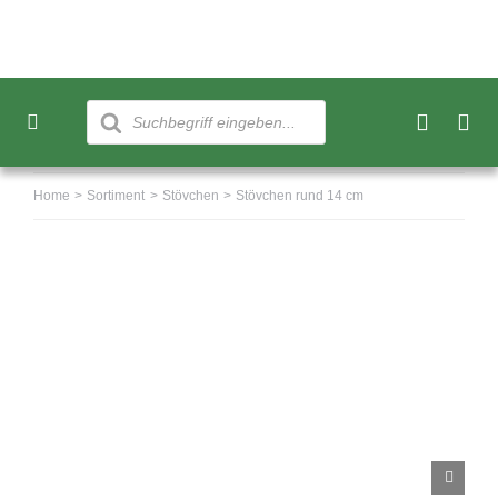
Skip
to
content
Products
search
Toggle
Navigation
Neu
Home
Sortiment
Stövchen
Stövchen rund 14 cm
Sortiment
Über uns
Kundenkonto
Warenkorb
0