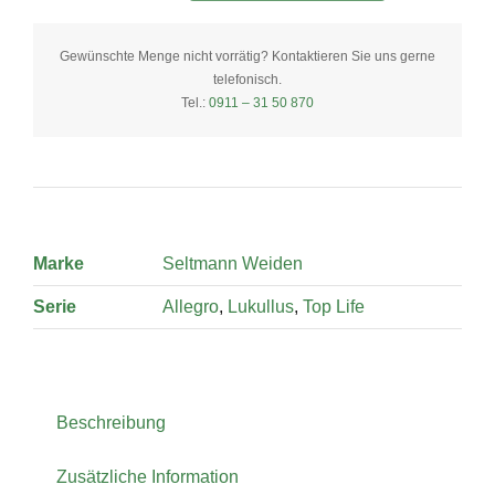
rund
14
Gewünschte Menge nicht vorrätig? Kontaktieren Sie uns gerne
telefonisch.
cm
Tel.:
0911 – 31 50 870
quantity
Marke
Seltmann Weiden
Serie
Allegro
,
Lukullus
,
Top Life
Beschreibung
Zusätzliche Information