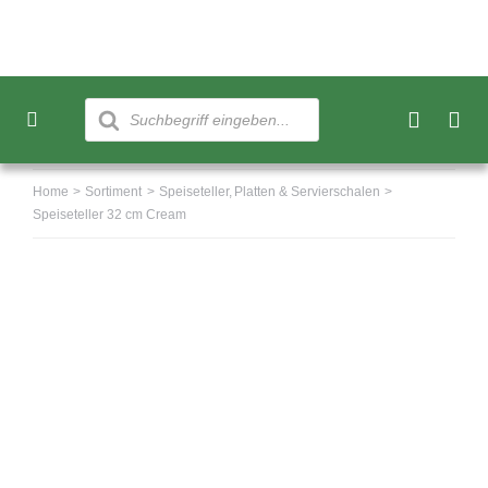
Skip
to
content
Products
search
Toggle
Navigation
Neu
Home
Sortiment
Speiseteller
Platten & Servierschalen
Speiseteller 32 cm Cream
Sortiment
Über uns
Kundenkonto
Warenkorb
0