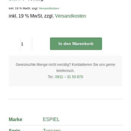
inkl. 19 % MwSt.
zzgl.
Versandkosten
inkl. 19 % MwSt.
zzgl.
Versandkosten
In den Warenkorb
Speiseteller
32
cm
Gewünschte Menge nicht vorrätig? Kontaktieren Sie uns gerne
telefonisch.
Cream
Tel.:
0911 – 31 50 870
quantity
Marke
ESPIEL
Serie
Tuscany