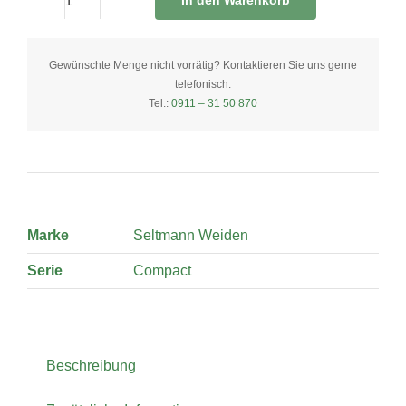
In den Warenkorb
Speiseteller
27
cm
Gewünschte Menge nicht vorrätig? Kontaktieren Sie uns gerne
telefonisch.
quantity
Tel.:
0911 – 31 50 870
Marke
Seltmann Weiden
Serie
Compact
Beschreibung