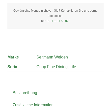
28
cm
Gewünschte Menge nicht vorrätig? Kontaktieren Sie uns gerne
telefonisch.
quantity
Tel.:
0911 – 31 50 870
Marke
Seltmann Weiden
Serie
Coup Fine Dining
,
Life
Beschreibung
Zusätzliche Information