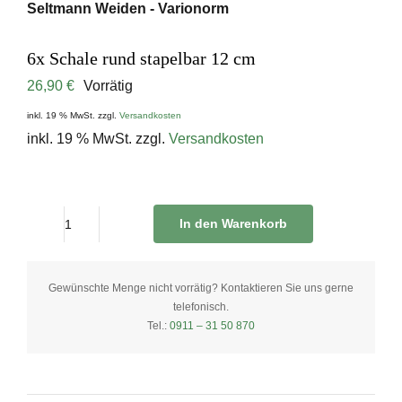
Seltmann Weiden - Varionorm
6x Schale rund stapelbar 12 cm
26,90
€
Vorrätig
inkl. 19 % MwSt.
zzgl.
Versandkosten
inkl. 19 % MwSt.
zzgl.
Versandkosten
In den Warenkorb
6x
Schale
rund
Gewünschte Menge nicht vorrätig? Kontaktieren Sie uns gerne
telefonisch.
stapelbar
Tel.:
0911 – 31 50 870
12
cm
quantity