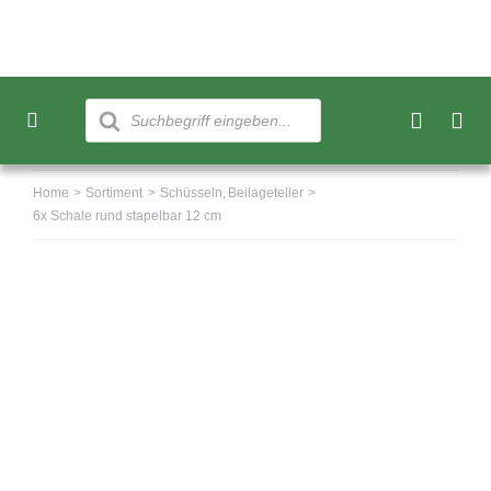
Skip
to
content
Products
search
Toggle
Navigation
Neu
Home
Sortiment
Schüsseln
Beilageteller
6x Schale rund stapelbar 12 cm
Sortiment
Über uns
Kundenkonto
Warenkorb
0