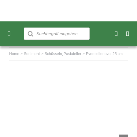
Skip
to
content
Products
search
Toggle
Navigation
Neu
Home
Sortiment
Schüsseln
Pastateller
Eventteller oval 25 cm
Sortiment
Über uns
Kundenkonto
Warenkorb
0