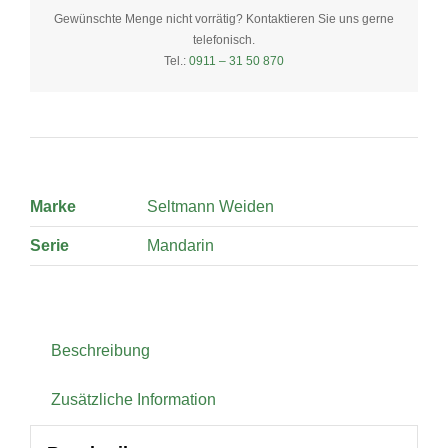
Eventteller
Gewünschte Menge nicht vorrätig? Kontaktieren Sie uns gerne
telefonisch.
tief
Tel.:
0911 – 31 50 870
oval
16,5
cm
quantity
Marke
Seltmann Weiden
Serie
Mandarin
Beschreibung
Zusätzliche Information