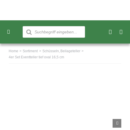
Skip
to
content
Products
search
Toggle
Navigation
Neu
Home
Sortiment
Schüsseln
Beilageteller
4er Set Eventteller tief oval 16,5 cm
Sortiment
Über uns
Kundenkonto
Warenkorb
0