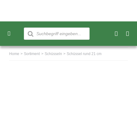
Skip
to
content
Products
search
Toggle
Navigation
Neu
Home
Sortiment
Schüsseln
Schüssel rund 21 cm
Sortiment
Über uns
Kundenkonto
Warenkorb
0