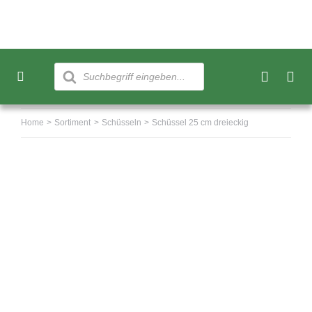
Skip
to
content
Products
search
Toggle
Navigation
Neu
Home
Sortiment
Schüsseln
Schüssel 25 cm dreieckig
Sortiment
Über uns
Kundenkonto
Warenkorb
0