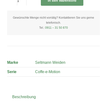
In den Warenkorb
Schüssel
25
cm
Gewünschte Menge nicht vorrätig? Kontaktieren Sie uns gerne
telefonisch.
dreieckig
Tel.:
0911 – 31 50 870
quantity
Marke
Seltmann Weiden
Serie
Coffe-e-Motion
Beschreibung