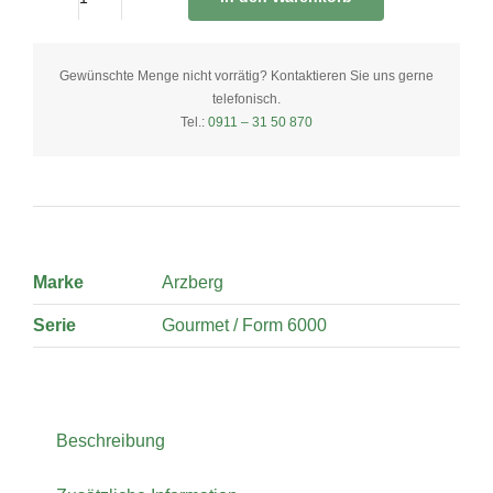
Platte
M
31
Gewünschte Menge nicht vorrätig? Kontaktieren Sie uns gerne
telefonisch.
cm
Tel.:
0911 – 31 50 870
quantity
Marke
Arzberg
Serie
Gourmet / Form 6000
Beschreibung