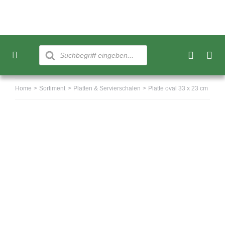
Skip
to
content
Products
search
Toggle
Navigation
Neu
Home
Sortiment
Platten & Servierschalen
Platte oval 33 x 23 cm
Sortiment
Über uns
Kundenkonto
Warenkorb
0