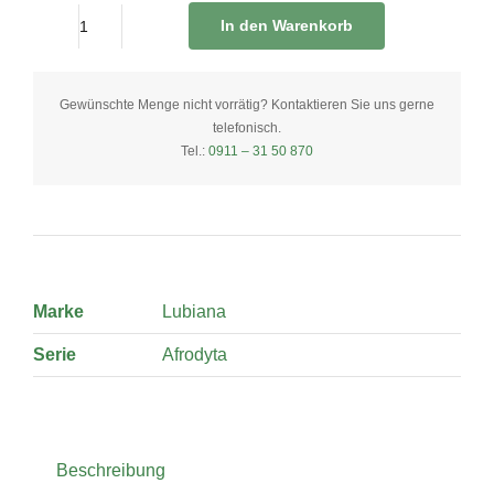
In den Warenkorb
Platte
oval
33
Gewünschte Menge nicht vorrätig? Kontaktieren Sie uns gerne
telefonisch.
x
Tel.:
0911 – 31 50 870
23
cm
quantity
Marke
Lubiana
Serie
Afrodyta
Beschreibung