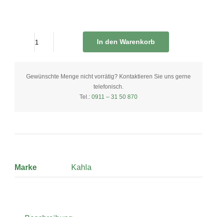
In den Warenkorb
Platte
oval
28
Gewünschte Menge nicht vorrätig? Kontaktieren Sie uns gerne
telefonisch.
cm
Tel.:
0911 – 31 50 870
quantity
Marke
Kahla