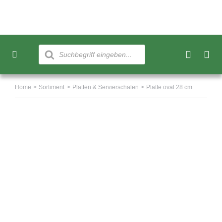
Skip
to
content
Products
search
Toggle
Navigation
Neu
Home
Sortiment
Platten & Servierschalen
Platte oval 28 cm
Sortiment
Über uns
Kundenkonto
Warenkorb
0