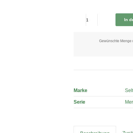
In 
6
x
Pastateller
Gewünschte Menge nic
30
cm
quantity
Marke
Sel
Serie
Mer