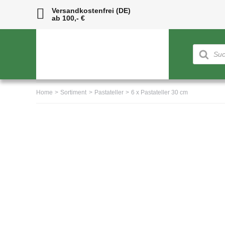
Skip
Versandkostenfrei (DE)
ab 100,- €
to
content
Products
search
Home
Sortiment
Pastateller
6 x Pastateller 30 cm