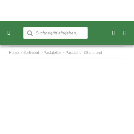
Skip
to
content
Products
search
Toggle
Navigation
Neu
Home
Sortiment
Pastateller
Pastateller 30 cm rund
Sortiment
Über uns
Kundenkonto
Warenkorb
0