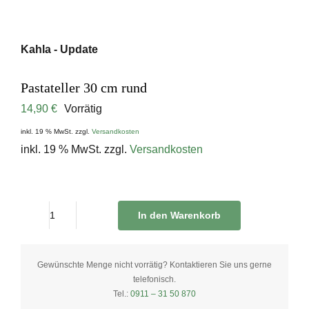
Kahla - Update
Pastateller 30 cm rund
14,90
€
Vorrätig
inkl. 19 % MwSt.
zzgl.
Versandkosten
inkl. 19 % MwSt.
zzgl.
Versandkosten
In den Warenkorb
Pastateller
30
cm
Gewünschte Menge nicht vorrätig? Kontaktieren Sie uns gerne
telefonisch.
rund
Tel.:
0911 – 31 50 870
quantity