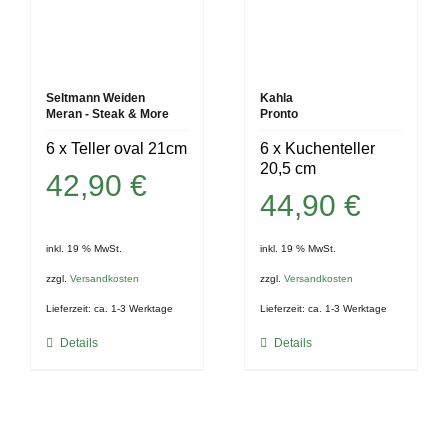
Seltmann Weiden
Kahla
Meran - Steak & More
Pronto
6 x Teller oval 21cm
6 x Kuchenteller
20,5 cm
42,90
€
44,90
€
inkl. 19 % MwSt.
inkl. 19 % MwSt.
zzgl.
Versandkosten
zzgl.
Versandkosten
Lieferzeit:
ca. 1-3 Werktage
Lieferzeit:
ca. 1-3 Werktage
Details
Details