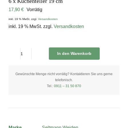
6 x Kuchenteller 19 cm
17,90
€
Vorrätig
inkl. 19 % MwSt.
zzgl.
Versandkosten
inkl. 19 % MwSt.
zzgl.
Versandkosten
In den Warenkorb
6
x
Kuchenteller
Gewünschte Menge nicht vorrätig? Kontaktieren Sie uns gerne
telefonisch.
19
Tel.:
0911 – 31 50 870
cm
quantity
Marke
Seltmann Weiden