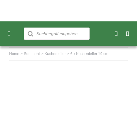
Skip
to
content
Products
search
Toggle
Navigation
Neu
Home
Sortiment
Kuchenteller
6 x Kuchenteller 19 cm
Sortiment
Über uns
Kundenkonto
Warenkorb
0