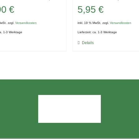
90
€
5,95
€
MwSt.
zzgl.
Versandkosten
inkl. 19 % MwSt.
zzgl.
Versandkosten
a. 1-3 Werktage
Lieferzeit:
ca. 1-3 Werktage
Details