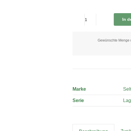
In 
Brotteller
17
cm
Gewünschte Menge nic
quantity
Marke
Sel
Serie
Lag