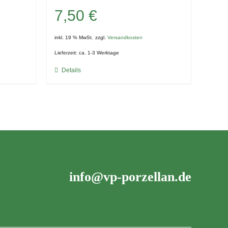
7,50
€
inkl. 19 % MwSt.
zzgl.
Versandkosten
Lieferzeit:
ca. 1-3 Werktage
Details
info@vp-porzellan.de