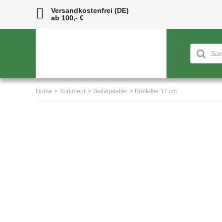
Skip
Versandkostenfrei (DE)
ab 100,- €
to
content
Products
search
Home
Sortiment
Beilageteller
Brotteller 17 cm